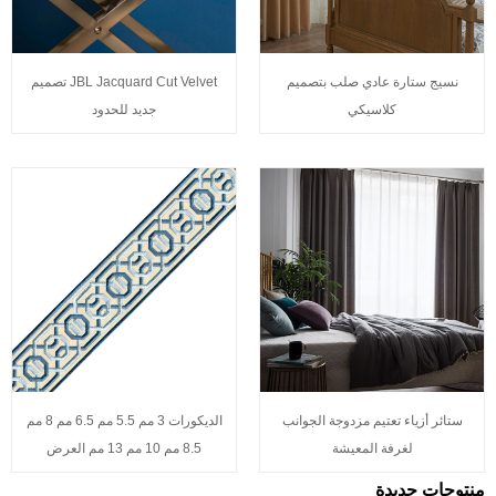
نسيج ستارة عادي صلب بتصميم
JBL Jacquard Cut Velvet تصميم
كلاسيكي
جديد للحدود
ستائر أزياء تعتيم مزدوجة الجوانب
الديكورات 3 مم 5.5 مم 6.5 مم 8 مم
لغرفة المعيشة
8.5 مم 10 مم 13 مم العرض
منتوجات جديدة