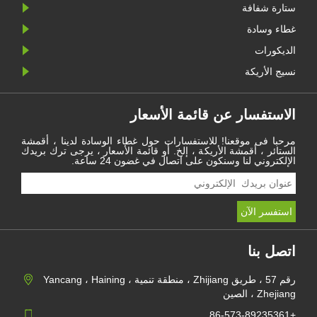
ستارة شفافة
غطاء وسادة
الديكورات
نسيج الأريكة
الاستفسار عن قائمة الأسعار
مرحبا فى موقعنا! للاستفسارات حول غطاء الوسادة لدينا ، أقمشة
الستائر ، أقمشة الأريكة ، إلخ. أو قائمة الأسعار ، يرجى ترك بريدك
الإلكتروني لنا وسنكون على اتصال في غضون 24 ساعة.
اتصل بنا
رقم 57 ، طريق Zhijiang ، منطقة تنمية Yancang ، Haining ،
Zhejiang ، الصين
+86-573-89235361