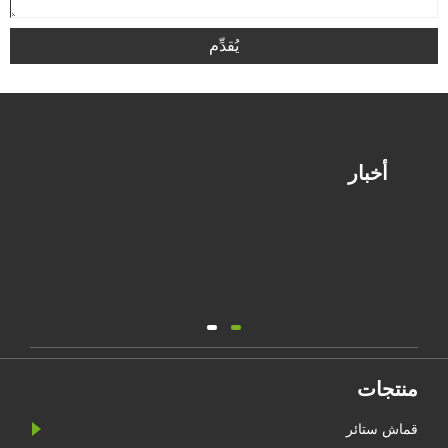
يُقدِّم
أخبار
منتجات
قماش ستائر