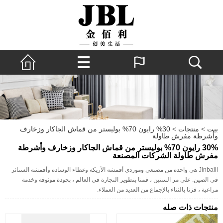
بيت
>
منتجات
>
30% رايون 70% بوليستر من قماش الجاكار وزخارف
وأشرطة مفرش طاولة
30% رايون 70% بوليستر من قماش الجاكار وزخارف وأشرطة
مفرش طاولة الشركات المصنعة
Jinbaili هي واحدة من مصنعي وموردي أقمشة الأريكة وغطاء الوسادة وأقمشة الستائر
في الصين. على مر السنين ، قمنا بتطوير التجارة في العالم ، بجودة موثوقة وخدمة
مراعية ، فزنا بالثناء بالإجماع من العديد من العملاء.
منتجات ذات صله