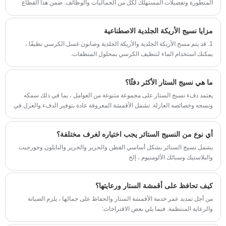
المتطورة وتفضيلات المستهلك لكل من الجماليات والوظائف. ضمن هذا القطاع
الديناميكي، هناك فئة واحدة لا تزال بمثابة حجر الزاوية للمساحات السكنية
والتجارية: أقمشة الستائر.
مزايا نسيج الأريكة الجلدية الاصطناعية
1. قد يتم مسح الأريكة الجلدية والأريكة الجلدية وصابون غسل الكرسي نظيفًا ،
يمكنك استخدام الماء لتنظيف الكرسي بمحلول المنظفات.
ما هي نسيج الستار الأكثر دفئًا؟
يعتمد دفء نسيج الستار على مجموعة متنوعة من العوامل ، بما في ذلك سمكه
ونسجه وخصائصه العازلة. تشمل الأقمشة المعروفة عادة بتوفير الدفء والعزل في
الستائر:
أي نوع من النسيج الستائر يجب اختياره لغرف مختلفة؟
يشمل نسيج الستائر بشكل أساسي القطن والحرير والحرير والنايلون وجورجيت
والبلاستيك وسبائك الألومنيوم ، إلخ
كيف تحافظ على أقمشة الستار ورعايتها؟
من أجل تمديد عمر خدمة الأقمشة الستار والحفاظ على جمالها ، يلزم الصيانة
والرعاية المنتظمة. فيما يلي بعض الاقتراحات: