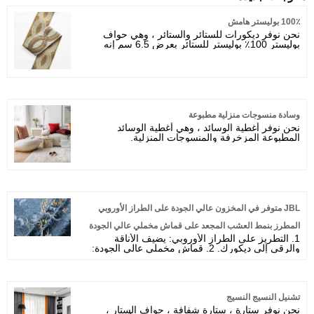
100٪ بوليستر هامش
نحن نوفر ديكورات للستائر والستائر ، وهي حواف
بوليستر 100٪ بوليستر للستائر بعرض 6.5 سم إنه
زخرفة جميلة ورائعة لستائرك نحن نقدم عينات
مجانية.
وسادة منسوجات منزلية مطبوعة
نحن نوفر أغطية الوسائد ، وهي أغطية الوسائد
المطبوعة المزخرفة والمنسوجات المنزلية.
JBL متوفر في المخزون عالي الجودة على الطراز الأوروبي
المطرز بنمط العشب المجعد على قماش مخملي عالي الجودة
1. التطريز على الطراز الأوروبي: يضيف الأناقة
للستائر
والرقي إلى ديكورك. 2. قماش مخملي عالي الجودة:
ناعم وفاخر، مثالي للستائر. 3. نمط العشب المجعد:
تصميم فريد يعزز المظهر الجمالي للنسيج. 4. براعة
رائعة: تفاصيل مطرزة يدويًا تضمن لمسة نهائية
متميزة. 5. التوفر في المخزون: سهولة الوصول
للشراء الفوري.
تشنيل النسيج النسيج
نحن نوفر ستارة ، ستارة شفافة ، حواف الستار ،