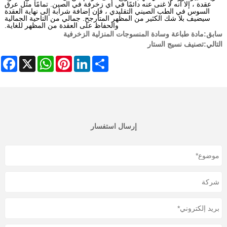
عقدة ، إلا أنه لا غنى عنه دائمًا في أي زخرفة في الصين. تمامًا مثل عرق
السوس في الطب الصيني التقليدي ، فإن إضافة شرابة إلى نهاية العقدة
سيضيف بلا شك الكثير من المظهر المتأرجح. جمالي من الناحية الجمالية
والحفاظ على العقدة من المظهر للغاية.
سابق:
مادة طباعة وسادة المنسوجات المنزلية الزخرفية
التالي:
تصنيف نسيج الستار
cebook
WhatsApp
X
Pinterest
LinkedIn
Share
إرسال استفسار