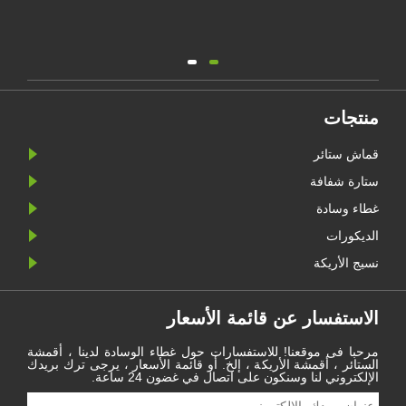
منتجات
قماش ستائر
ستارة شفافة
غطاء وسادة
الديكورات
نسيج الأريكة
الاستفسار عن قائمة الأسعار
مرحبا فى موقعنا! للاستفسارات حول غطاء الوسادة لدينا ، أقمشة
الستائر ، أقمشة الأريكة ، إلخ. أو قائمة الأسعار ، يرجى ترك بريدك
الإلكتروني لنا وسنكون على اتصال في غضون 24 ساعة.