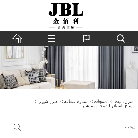
منزل، بيت
>
منتجات
>
ستارة شفافة
>
طرز شيرز
>
نسيج الستائر ليفينجرووم شير