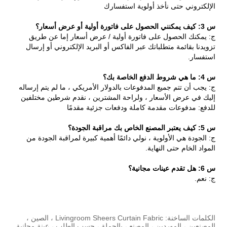
الإلكتروني حتى نأخذ أولوية استفسارك
س 3: كيف يمكنني الحصول على فاتورة أولية أو عرض أسعار؟
ج: يمكنك الحصول على فاتورة أولية / عرض أسعار إما عن طريق
تزويدنا بقائمة متطلباتك عبر الفاكس أو البريد الإلكتروني أو إرسال
استفسار.
س 4: ما هي شروط الدفع الخاصة بك؟
ج: يجب أن تتم جميع المدفوعات بالدولار الأمريكي ، ما لم يتم إرساله
إليك في عرض الأسعار ، ولراحة المشترين ، نقدم شرطين مختلفين
للدفع: مدفوعات مقدمة كاملة ودفعات جزئية مقدمًا
س 5: كيف يعتبر المصنع الخاص بك مراقبة الجودة؟
ج: الجودة هي الأولوية ، نولي دائمًا أهمية كبيرة لمراقبة الجودة من
المواد الخام حتى النهاية.
س 6: هل تقدم عينات مجانية؟
ج: نعم.
الكلمات الساخنة: Livingroom Sheers Curtain Fabric ، الصين ،
المصنعين ، الموردين ، المصنع ، بالجملة ، حسب الطلب ، عينة مجانية