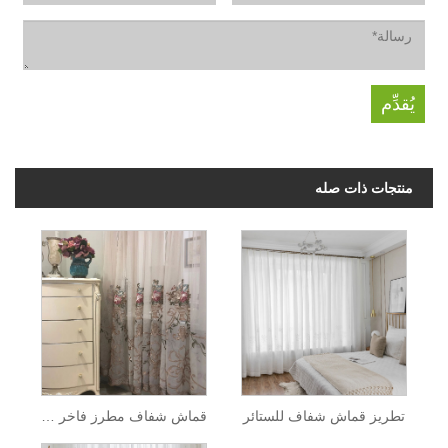
منتجات ذات صله
تطريز قماش شفاف للستائر
قماش شفاف مطرز فاخر للستائر