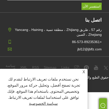
اتصل بنا
رقم 57 ، طريق Zhijiang ، منطقة تنمية Yancang ، Haining ،
Zhejiang ، الصين
+86-573-89235361
jbl12@jblfz.com
سياسة
XML
RSS
Sitemap
Links
الخصوصية
X
حقوق الطبع والنشر © 2021 Haining Jinbaili Textile Co. ، Ltd. جميع الحقوق
نحن نستخدم ملفات تعريف الارتباط لنقدم لك
محفوظة.
تجربة تصفح أفضل، وتحليل حركة مرور الموقع،
وتخصيص المحتوى. باستخدام هذا الموقع، فإنك
توافق على استخدامنا لملفات تعريف الارتباط.
سياسة الخصوصية