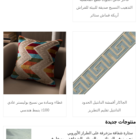
التذهيب النسيج صديقة للبيئة للفراش
أريكة قماش ستائر
الجاكار أقمشة الدانتيل الحدود
غطاء وسادة من نسيج بوليستر عادي
الدانتيل تقليم التطريز
100٪ بنمط هندسي
منتوجات جديدة
ستارة شفافة مزخرفة على الطراز الأوروبي
نحن نوفر الستائر ، والستائر الشفافة ، وزخارف