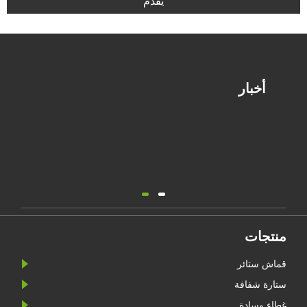
يُقدِّم
أخبار
منتجات
قماش ستائر
ستارة شفافة
غطاء وسادة