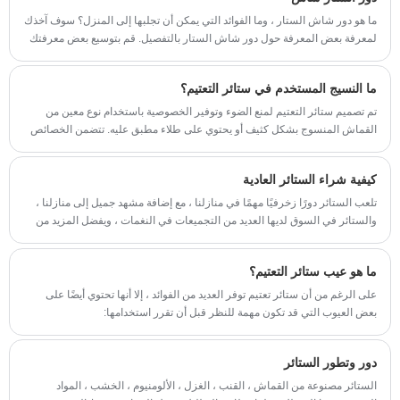
ما هو دور شاش الستار ، وما الفوائد التي يمكن أن تجلبها إلى المنزل؟ سوف آخذك
لمعرفة بعض المعرفة حول دور شاش الستار بالتفصيل. قم بتوسيع بعض معرفتك
في منزلك وتراكم المزيد من الخبرة المنزلية لك في الحياة.
ما النسيج المستخدم في ستائر التعتيم؟
تم تصميم ستائر التعتيم لمنع الضوء وتوفير الخصوصية باستخدام نوع معين من
القماش المنسوج بشكل كثيف أو يحتوي على طلاء مطبق عليه. تتضمن الخصائص
الأساسية لنسيج ستارة التعتيم العتامة والسمك والقدرة على منع الضوء بشكل
فعال. فيما يلي بعض الأقمشة الشائعة المستخدمة في ستائر تعتيم:
كيفية شراء الستائر العادية
تلعب الستائر دورًا زخرفيًا مهمًا في منازلنا ، مع إضافة مشهد جميل إلى منازلنا ،
والستائر في السوق لديها العديد من التجميعات في النغمات ، ويفضل المزيد من
الناس الستائر العادية. ، وبالتالي فإن تأثير تحسين المنزل الذي تم إنشاؤه يختلف
أيضًا. إذا كنت ترغب في تزيين منزلك بسهولة ، يجب ألا تتجاهل اختيار الستائر. هذا
ما هو عيب ستائر التعتيم؟
مهم جدا. دعنا نتعرف على طريقة شراء الستائر العادية والمحتوى ذي الصلة من
حيث الستائر مناسبة.
على الرغم من أن ستائر تعتيم توفر العديد من الفوائد ، إلا أنها تحتوي أيضًا على
بعض العيوب التي قد تكون مهمة للنظر قبل أن تقرر استخدامها:
دور وتطور الستائر
الستائر مصنوعة من القماش ، القنب ، الغزل ، الألومنيوم ، الخشب ، المواد