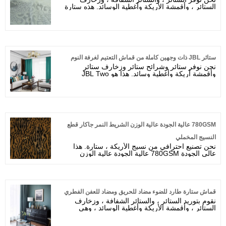
الستائر ، وأقمشة الأريكة وأغطية الوسائد. هذه ستارة
شفافة مزخرفة على الطراز الأوروبي ، ومظهر من
الحرير الصناعي الفاخر يوفر مزيدًا من الأناقة
والعصرية للديكور والمساحة الخاصة بك.
ستائر JBL ذات وجهين كاملة من قماش التعتيم لغرفة النوم
نحن نوفر ستائر وشرائح ستائر وزخارف ستائر
وأقمشة أريكة وأغطية وسائد. هذا هو JBL Two
Faced Full Blackout Curtain Fabric لغرفة النوم
وغرفة المعيشة وغرفة الأطفال والمكتب والفندق
.100٪ BLACKOUT.
780GSM عالية الجودة عالية الوزن الشريط النمر جاكار قطع
النسيج المخملي
نحن تصنيع احترافي من نسيج الأريكة ، ستارة. هذا
عالي الجودة 780GSM عالية الجودة عالية الوزن
شريط النمر Jacquard قطع القماش المخملي. مرحبًا
بك في شراء 780GSM عالية الجودة عالية الوزن
النمر الشريط Jacquard قطع المخملية منا.
قماش ستارة طارد للضوء مضاد للحريق ومضاد للعفن الفطري
نقوم بتوريد الستائر ، والستائر الشفافة ، وزخارف
الستائر ، وأقمشة الأريكة وأغطية الوسائد ، وهي
قماش ستائر طارد للضوء ومقاوم للحريق ومضاد
للعفن الفطري.