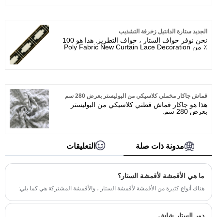
الجديد ستارة الدانتيل زخرفة التشذيب
نحن نوفر حواف الستار ، حواف التطريز. هذا هو 100
٪ من Poly Fabric New Curtain Lace Decoration
Tringe.Width هو 6 cm.no Moq. إذا كنت غير راضٍ
بأي شكل من الأشكال ، فأخبرنا وسنقوم بإجراء
مناسبة لك!
قماش جاكار مخملي كلاسيكي من البوليستر بعرض 280 سم
هذا هو جاكار قماش قطني كلاسيكي من البوليستر
بعرض 280 سم.
مدونة ذات صلة
التعليقات
ما هي الأقمشة لأقمشة الستار؟
هناك أنواع كثيرة من الأقمشة لأقمشة الستار ، والأقمشة المشتركة هي كما يلي:
دور الستار شاش