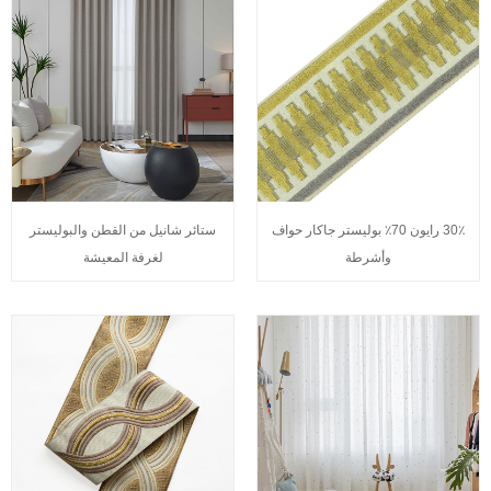
30٪ رايون 70٪ بوليستر جاكار حواف
ستائر شانيل من القطن والبوليستر
وأشرطة
لغرفة المعيشة