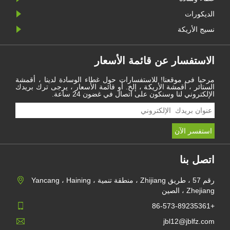
الديكورات
نسيج الأريكة
الاستفسار عن قائمة الأسعار
مرحبا فى موقعنا! للاستفسارات حول غطاء الوسادة لدينا ، أقمشة
الستائر ، أقمشة الأريكة ، إلخ. أو قائمة الأسعار ، يرجى ترك بريدك
الإلكتروني لنا وسنكون على اتصال في غضون 24 ساعة.
اتصل بنا
رقم 57 ، طريق Zhijiang ، منطقة تنمية Yancang ، Haining ،
Zhejiang ، الصين
+86-573-89235361
jbl12@jblfz.com