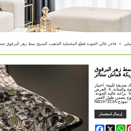
ملي
>
فاخر عالي الجودة قطع المخملية التذهيب النسيج نمط زهر البرقوق صدي
نمط زهر البرقوق
ريكة قماش ستائر
ي: نسيج فاخر يضيف الأناقة إلى ديكورك. 2. مواد صديقة للبيئة: اختيار
مستدام لمنسوجات منزلك. 3. نسيج متوسط ​​الوزن: يوفر النعومة والمتانة. 4. العرض
القابل للتخصيص: يضمن التصنيع حسب الطلب الملاءمة المثالية. 5. براعة عالية الجودة:
سوج يضمن طول العمر.
نموذج:NB197323A
إرسال استفسار
Facebook
WhatsApp
X
Pinter