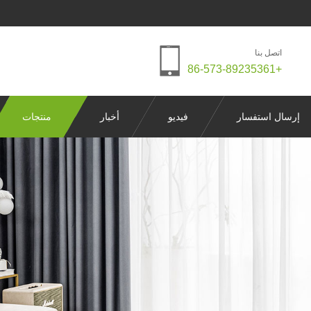
اتصل بنا
+86-573-89235361
إرسال استفسار
فيديو
أخبار
منتجات