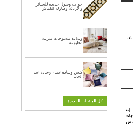
حواف وصول جديدة للستائر
والأريكة وطاولة القماش
اش
وسادة منسوجات منزلية
مطبوعة
كيس وسادة غطاء وسادة عيد
الحب
كل المنتجات الجديدة
هذا قماش فاخر عالي الجودة من قماش التذهيب المخملي بنمط زهر البرقوق صديق للبيئة للفراش أريكة ستائر النسيج رقم التصميم NB197323A، إنه
وجات
ماش.