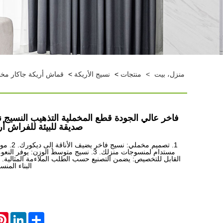
منزل، بيت
>
منتجات
>
نسيج الأريكة
>
قماش أريكة جاكار مخ
فاخر عالي الجودة قطع المخملية التذهيب النسيج 
صديقة للبيئة للفراش أ
1. تصميم مخمل
البناء المن
est
LinkedIn
Share