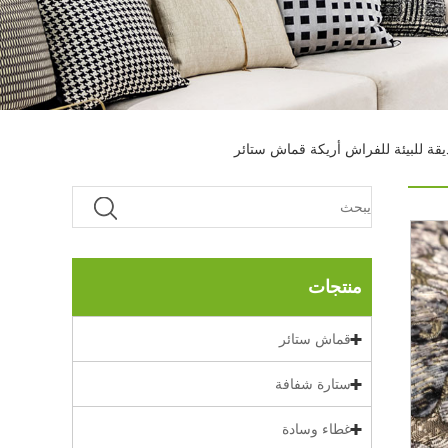
قة للبيئة للفراش أريكة قماش ستائر
منتجات
قماش ستائر
ستارة شفافة
غطاء وسادة