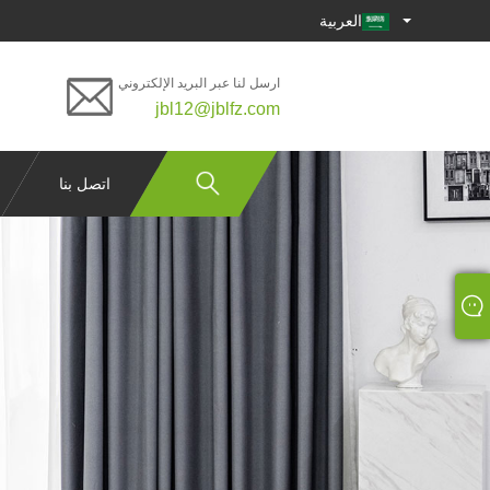
العربية
ارسل لنا عبر البريد الإلكتروني
jbl12@jblfz.com
اتصل بنا