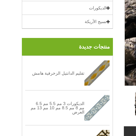
الديكورات
نسيج الأريكة
منتجات جديدة
تقليم الدانتيل الزخرفية هامش
الديكورات 3 مم 5.5 مم 6.5
مم 8 مم 8.5 مم 10 مم 13 مم
العرض