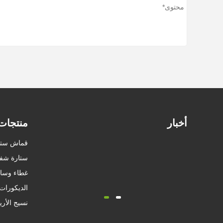
أخبار
منتجات
قماش ستا
ستارة شفا
غطاء وساد
الديكورات
نسيج الأري