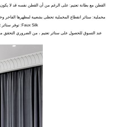
القطن مع بطانة تعتيم: على الرغم من أن القطن نفسه قد لا يكون 
مخملية: ستائر انقطاع المخملية تحظى بشعبية لمظهرها الفاخر وخص
Faux Silk: توفر ستائر Faux Silk Blackout مظهرًا أنيقًا وأنيقًا مع توفير إمكانات فعالة لحجب الضوء. غالبًا ما تكون مصنوعة من البوليستر أو مزيج من الألياف الاصطناعية.
عند التسوق للحصول على ستائر تعتيم ، من الضروري التحقق من 