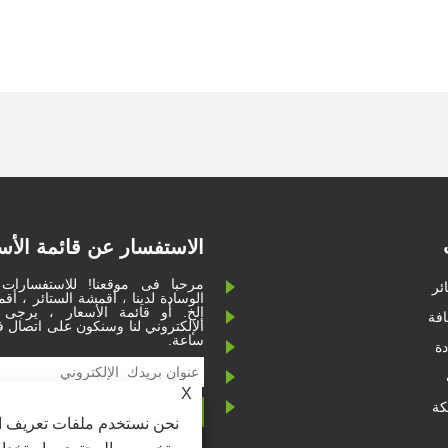
الاستفسار عن قائمة الأس
مرحبا فى موقعنا! للاستفسارا
ئر
الوسادة لدينا ، أقمشة الستائر ، أقم
إلخ. أو قائمة الأسعار ، يرجى
فة
ساعة.
ة
X
كة
نحن نستخدم ملفات تعريف ال