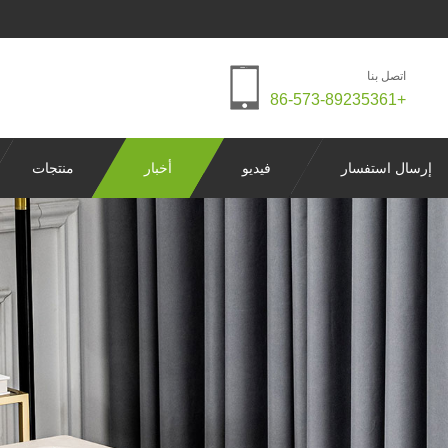
اتصل بنا
+86-573-89235361
إرسال استفسار
فيديو
أخبار
منتجات