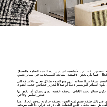
 تتضمن الخصائص الأساسية لنسيج ستارة التعتيم العتامة والسمك
عال. فيما يلي بعض الأقمشة الشائعة المستخدمة في ستائر تعتيم:
لبوليستر نسجًا ضيقًا يساعد على منع الضوء بشكل فعال. بالإضافة إلى
 يكون لستائر البوليستر دعمًا أو طلاءًا لتعزيز خصائص حجب الضوء.
 تكون ستائر تعتيم الألياف الدقيقة خفيفة الوزن ويمكن أن يكون لها
شعور سلس وفاخر.
ا في ذلك طبقة تعتيم لمنع الضوء وطبقة حرارية لتوفير العزل. هذا
القماش مفيد بشكل خاص للحفاظ على درجة حرارة داخلية مريحة.