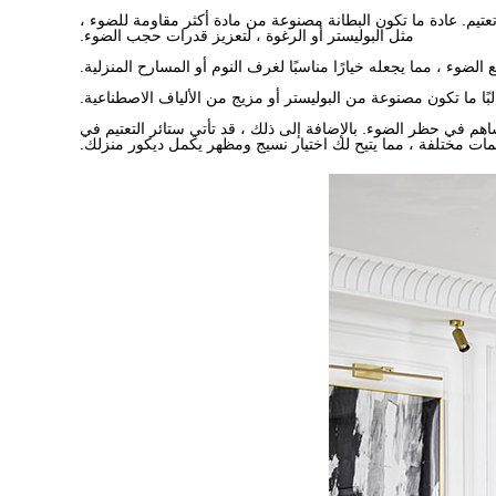
تيم. عادة ما تكون البطانة مصنوعة من مادة أكثر مقاومة للضوء ،
مثل البوليستر أو الرغوة ، لتعزيز قدرات حجب الضوء.
ء ، مما يجعله خيارًا مناسبًا لغرف النوم أو المسارح المنزلية.
م في حظر الضوء. بالإضافة إلى ذلك ، قد تأتي ستائر التعتيم في
ات مختلفة ، مما يتيح لك اختيار نسيج ومظهر يكمل ديكور منزلك.