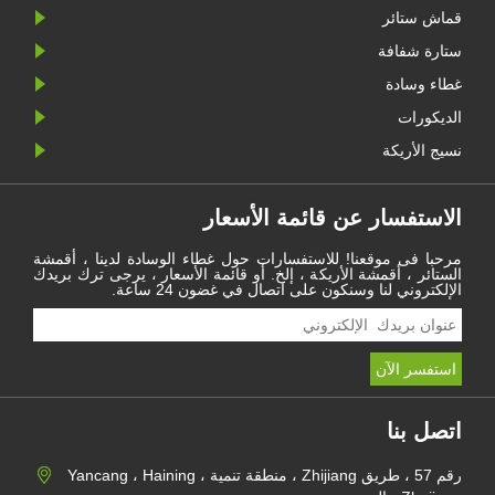
قماش ستائر
ستارة شفافة
غطاء وسادة
الديكورات
نسيج الأريكة
الاستفسار عن قائمة الأسعار
مرحبا فى موقعنا! للاستفسارات حول غطاء الوسادة لدينا ، أقمشة
الستائر ، أقمشة الأريكة ، إلخ. أو قائمة الأسعار ، يرجى ترك بريدك
الإلكتروني لنا وسنكون على اتصال في غضون 24 ساعة.
اتصل بنا
رقم 57 ، طريق Zhijiang ، منطقة تنمية Yancang ، Haining ،