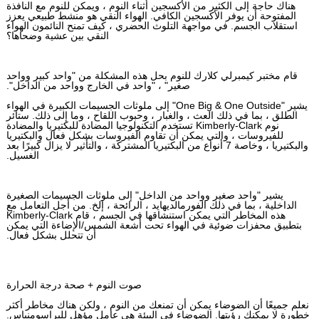
هناك حاجة إلى الكثير من الأكسجين أثناء النوم ، ويمكن للنوم مع النافذة
المفتوحة أن يوفر الأكسجين الكافي. الهواء النقي هو منشط طبيعي يعزز
استقلاب الجسم. في مواجهة التلوث الحضري ، كيف تمنح النائمون الهواء
النقي بين عشية وضحاها؟
قام مختبر كيمبرلي كلارك للنوم بحل هذه المشكلة من "واحد كبير وواحد
صغير" ، "واحد في الخارج وواحد من الداخل".
يشير "One Big & One Outside" إلى ملوثات الجسيمات الكبيرة في الهواء
الطلق ، بما في ذلك العث ، والغبار ، وحبوب اللقاح ، وما إلى ذلك. ستائر
نوم Kimberly-Clark تستخدم التكنولوجيا المضادة للبكتيريا والمضادة
للفيروسات ، والتي يمكن أن تقاوم الفيروسات بشكل فعال والبكتيريا
والبكتيريا ، وخاصة 7 أنواع من البكتيريا المشتركة ، والتأثير لا يزال كبيرًا بعد
الغسيل.
يشير "واحد صغير وواحد من الداخل" إلى ملوثات الجسيمات الصغيرة
الداخلية ، بما في ذلك الفورمالديهايد ، الرائحة ، إلخ. من أجل التعامل مع
هذه المخاطر التي يمكن استنشاقها في الجسم ، قام Kimberly-Clark
بتطبيق محفزات ضوئية في الهواء تحت أشعة الشمس/الإضاءة التي يمكن
أن تتحلل بشكل فعال.
صوت النوم + صحة درجة الحرارة
نعلم جميعًا أن الضوضاء يمكن أن تمنعك من النوم ، ولكن هناك مخاطر أكثر
خطورة لا يمكنك رؤيتها. الضوضاء في البيئة هي عامل مؤهل للبراسومنياس.