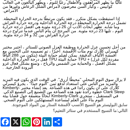
غالبًا ما يظهر المراهقون والأطفال رعبًا للنوم ، ويظهر البالغون في الغالب
كوابيس ، وكبار السن معرضون لأمراض الشلل الرعاش وغيرها من
الأمراض.
إذا استيقظت بشكل متكرر ، فقد يكون مرتبطًا بدرجة الحرارة المحيطة.
تشمل درجة الحرارة المحيطة درجة الحرارة الداخلية ودرجة حرارة الفراش
وما شابه. تظهر أبحاث الأدب أن 26 درجة مئوية هي أفضل درجة حرارة
النوم ، تليها 23 درجة مئوية. من المرجح أن ينام الناس عندما تتراوح درجة
حرارة الفراش بين 32 و 34 درجة مئوية.
من أجل تحسين عزل الحرارة ووظيفة العزل الصوتي للستائر ، اختبر مختبر
كيمبرلي كلارك نوم مئات الأقمشة. أخيرًا ، تم تصميمه على التحسن مع
أقمشة الألياف الدقيقة. يمكن لفيلم حماية البيئة (يتكون من 288 أليافًا
مفردة لكل غزل) + TPU حماية البيئة TPU قفل درجة الحرارة الداخلية
بشكل أفضل ، والحماية من الشمس والرياح ، وتمنع بشكل فعال غزو
البرودة الخارجية. .
لا يزال سوق النوم المحلي "محيطًا أزرق". في الوقت الذي يكون فيه المزيد
والمزيد من الناس على استعداد لدفع ثمن "النوم جيدًا" ، يجرؤ كيمبرلي
كلارك على أن يكون رائدا في هذه الصناعة. يعد إنشاء مختبر Kimberly-
Clark Sleep خطوة رائدة تقود هذه الصناعة من التصنيع إلى التصنيع الذكي.
في المستقبل ، ستجري Kimberly-Clark أبحاثًا متعمقة حول قضايا بيئة
النوم بناءً على العلم لمساعدة المستهلكين على النوم الصحي.
سابق:
البوليستر هو النسيج الأنسب لأقمشة الستار بين المواد الموجودة.
التالي:
ما النسيج المستخدم في ستائر التعتيم؟
cebook
WhatsApp
X
Pinterest
LinkedIn
Share