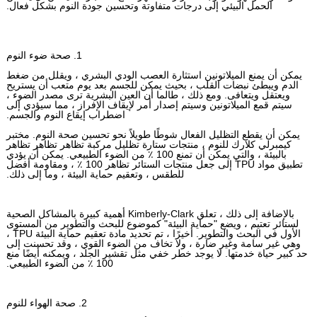
الحمل البيئي إلى درجات متفاوتة وتحسين جودة النوم بشكل فعال.
1. صحة ضوء النوم
يمكن أن يمنع الميلاتونين استثارة العصب الودي البشري ، ويقلل من ضغط
الدم ويبطئ نبضات القلب ، بحيث يمكن للجسم بعد يوم متعب أن يستريح
ويعتقل ويتعافى. ومع ذلك ، طالما أن العين البشرية ترى مصدر الضوء ،
سيتم قمع الميلاتونين وسيتم إصدار أمر لإيقاف الإفراز ، مما سيؤدي إلى
اضطراب إيقاع النوم والجسم.
يمكن أن يقطع التظليل الفعال شوطًا طويلاً نحو تحسين صحة النوم. مختبر
كيمبرلي كلارك للنوم ، منتجات ستارة تظليل مركبة تظاهر تظاهر تظاهر
بالبيئة ، والتي يمكن أن تمنع 100 ٪ من الضوء الطبيعي. يمكن أن يؤدي
تطبيق مواد TPU إلى جعل منتجات الستائر تظاهر 100 ٪ ، ومقاومة أفضل
للطقس ، وتعقيم حماية البيئة ، وما إلى ذلك.
بالإضافة إلى ذلك ، تعلق Kimberly-Clark أهمية كبيرة بالمشاكل الصحية
لستائر تعتيم ، ويضع "حماية البيئة" كموضوع للبحث والتطوير من المستوى
الأول في البحث والتطوير. أخيرًا ، تم تحديد مادة تعقيم حماية البيئة TPU ،
وهي غير سامة وغير ضارة ، ولا تخاف من الضوء القوي ، وقد تحسنت إلى
حد كبير حياة خدمتها. لا يوجد خطر خفي مثل تقشير الجلد ، ويمكنه أيضًا منع
100 ٪ من الضوء الطبيعي.
2. صحة الهواء للنوم